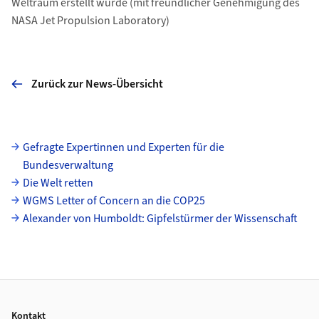
Weltraum erstellt wurde (mit freundlicher Genehmigung des
NASA Jet Propulsion Laboratory)
Zurück zur News-Übersicht
Unterseiten
Gefragte Expertinnen und Experten für die
Bundesverwaltung
Die Welt retten
WGMS Letter of Concern an die COP25
Alexander von Humboldt: Gipfelstürmer der Wissenschaft
Footer
Kontakt