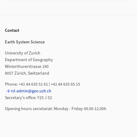
Footer
Contact
Earth System Science
University of Zurich
Department of Geography
Winterthurerstrasse 190
8057 Zürich, Switzerland
Phone: +41 44 635 51 61 | +41 44 635 65 15
rsl-admin@geo.uzh.ch
Secretary's office: Y25 J 52
Opening hours secretariat: Monday - Friday 09.00-12.00h