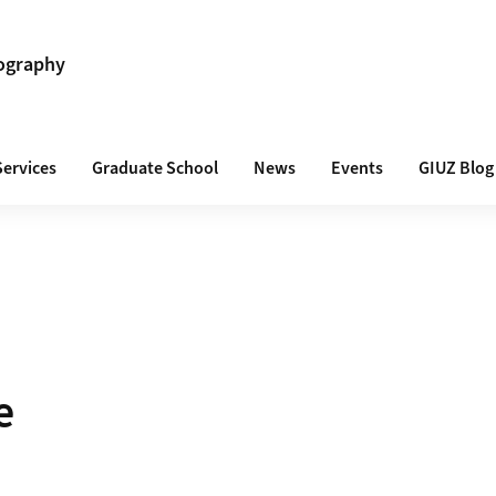
ography
Services
Graduate School
News
Events
GIUZ Blog
e