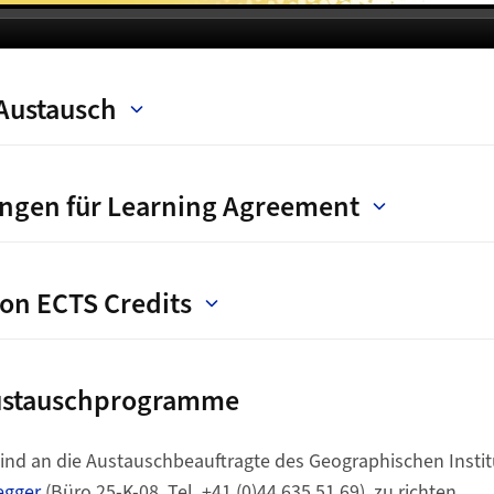
Austausch
ngen für Learning Agreement
on ECTS Credits
Austauschprogramme
ind an die Austauschbeauftragte des Geographischen Instit
egger
(Büro 25-K-08, Tel. +41 (0)44 635 51 69), zu richten.