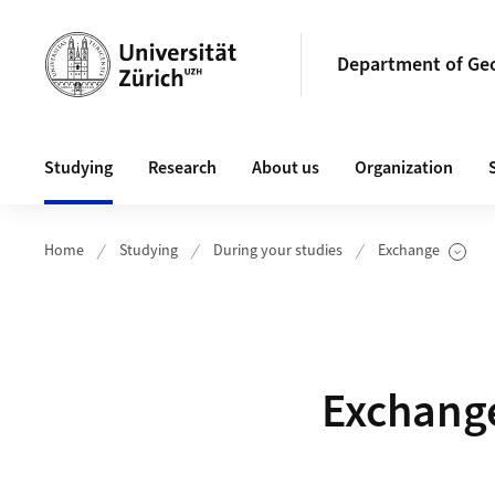
Header
Department of Ge
Main navigation
Studying
Research
About us
Organization
Home
Studying
During your studies
Exchange
Show Subpages
Exchang