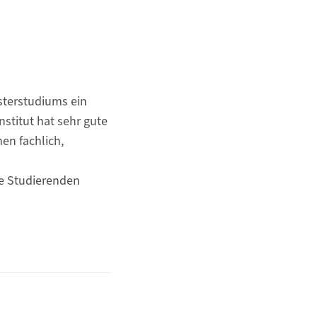
asterstudiums ein
stitut hat sehr gute
n fachlich,
ie Studierenden