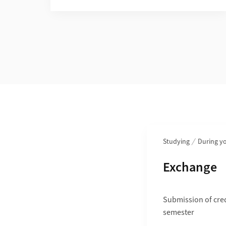
Section navigation
Studying
During yo
Subpages o
Exchange
Submission of cre
semester