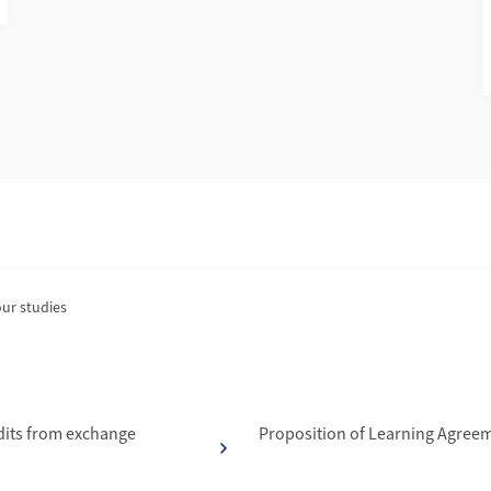
ur studies
f
dits from exchange
Proposition of Learning Agree